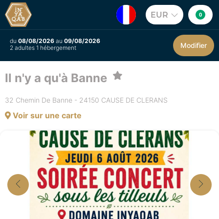
EUR
0
du
08/08/2026
au
09/08/2026
Modifier
2 adultes 1 hébergement
Il n'y a qu'à Banne
32 Chemin De Banne - 24150 CAUSE DE CLERANS
Voir sur une carte