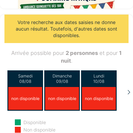
Votre recherche aux dates saisies ne donne
aucun résultat. Toutefois, d'autres dates sont
disponibles.
Arrivée possible pour
2 personnes
et pour
1
nuit
.
Samedi
Dimanche
Lundi
08/08
09/08
10/08
non disponible
non disponible
non disponible
Mardi
Mercredi
Jeudi
Disponible
11/08
12/08
13/08
Non disponible