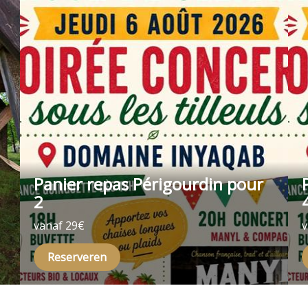
Panier repas Périgourdin pour
2
vanaf 29€
v
Reserveren