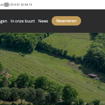
tact
+33 6 61 42 84 19
Reserveren
ngen
In onze buurt
News