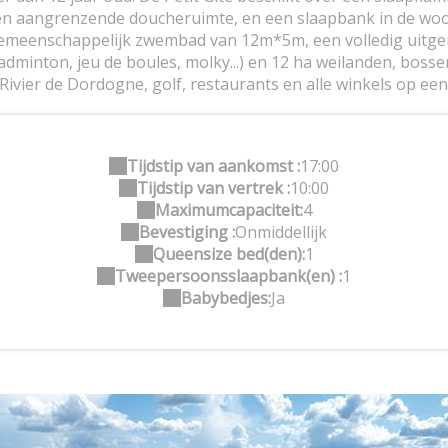
en aangrenzende doucheruimte, en een slaapbank in de wo
emeenschappelijk zwembad van 12m*5m, een volledig uitger
badminton, jeu de boules, molky...) en 12 ha weilanden, bos
Rivier de Dordogne, golf, restaurants en alle winkels op een
Tijdstip van aankomst :
17:00
Tijdstip van vertrek :
10:00
Maximumcapaciteit:
4
Bevestiging :
Onmiddellijk
Queensize bed(den):
1
Tweepersoonsslaapbank(en) :
1
Babybedjes:
Ja