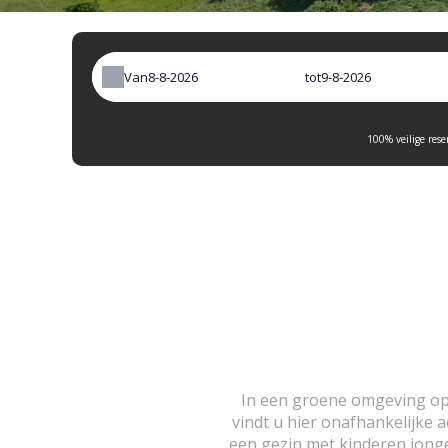
Van
tot
100% veilige rese
In een groene omgeving op 
vindt u hier onafhankelijke 
een gezin met kinderen jonge