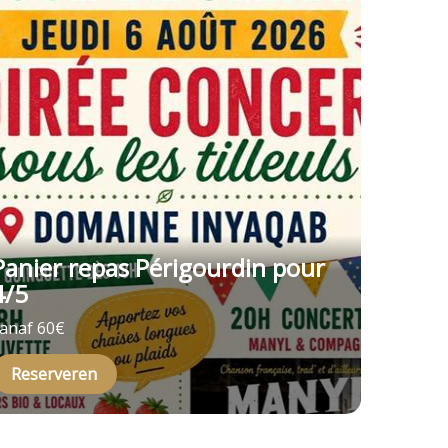
Panier repas Périgourdin pour
4/5
anaf 60€
Reserveren