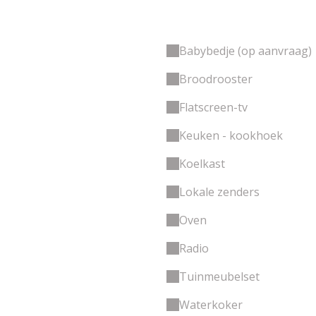
Babybedje (op aanvraag)
Broodrooster
Flatscreen-tv
Keuken - kookhoek
Koelkast
Lokale zenders
Oven
Radio
Tuinmeubelset
Waterkoker