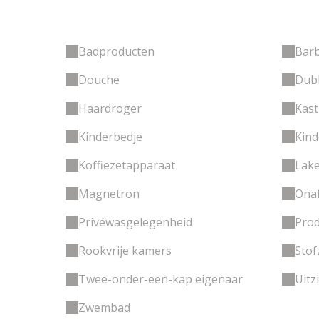
Badproducten
Bar
Douche
Dubb
Haardroger
Kast
Kinderbedje
Kind
Koffiezetapparaat
Lake
Magnetron
Onaf
Privéwasgelegenheid
Prod
Rookvrije kamers
Stof
Twee-onder-een-kap eigenaar
Uitz
Zwembad