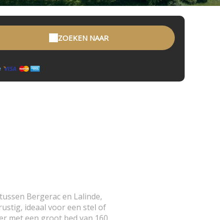
ZOEKEN NAAR
tussen Bergerac en Lalinde,
stig, ideaal voor een stel of
mer met een groot bed van 160