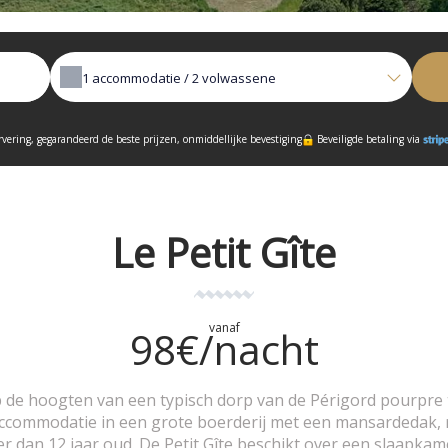
1
accommodatie /
2
volwassene
rvering, gegarandeerd de beste prijzen, onmiddellijke bevestiging
Beveiligde betaling via
Le Petit Gîte
vanaf
98€/nacht
de hoogten van een typisch dorp van de Périgord pourpre 
accommodatie in een grote boerderij met een mansardedak, ru
r dan 12 jaar oud. De Petit Gîte beschikt over een slaapka