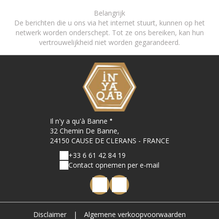
Belangrijk
De berichten die u ons via het internet stuurt, kunnen op het
netwerk worden onderschept. Tot ze ons bereiken, kan hun
vertrouwelijkheid niet worden gegarandeerd.
Il n'y a qu'à Banne
32 Chemin De Banne,
24150 CAUSE DE CLERANS - FRANCE
+33 6 61 42 84 19
Contact opnemen per e-mail
Disclaimer
|
Algemene verkoopvoorwaarden